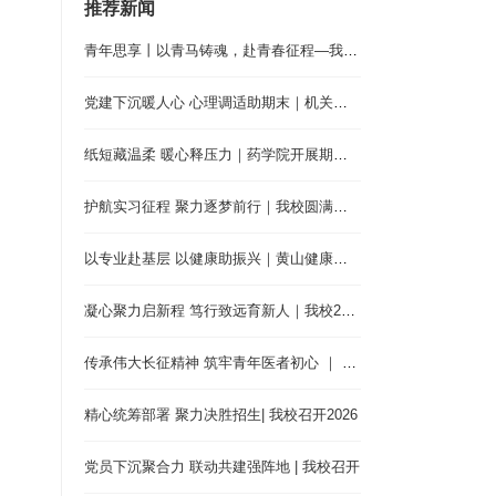
推荐新闻
青年思享丨以青马铸魂，赴青春征程—我校第三
党建下沉暖人心 心理调适助期末｜机关党支部
纸短藏温柔 暖心释压力｜药学院开展期末解压
护航实习征程 聚力逐梦前行｜我校圆满完成202
以专业赴基层 以健康助振兴｜黄山健康职业学
凝心聚力启新程 笃行致远育新人｜我校2026年
传承伟大长征精神 筑牢青年医者初心 ｜ 我校
精心统筹部署 聚力决胜招生| 我校召开2026
党员下沉聚合力 联动共建强阵地 | 我校召开